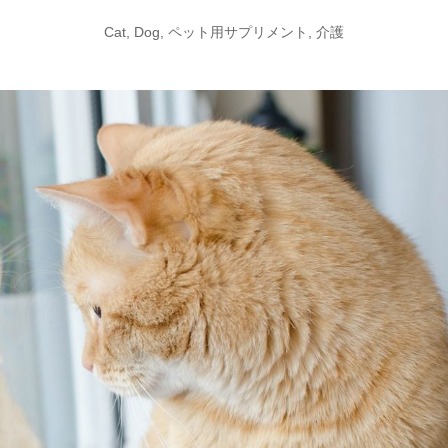
Cat
,
Dog
,
ペット用サプリメント
,
介護