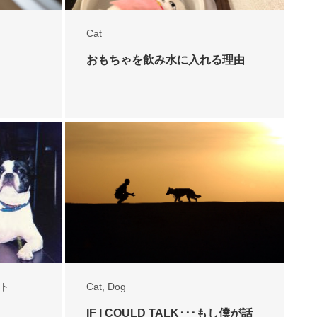
Cat
おもちゃを飲み水に入れる理由
ト
Cat
,
Dog
IF I COULD TALK･･･もし僕が話