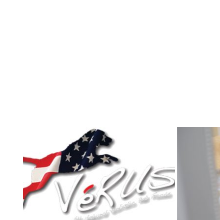
Dog
,
介護
Dog
,
介
老犬介護日記 １９歳と１０ヶ月
老犬介