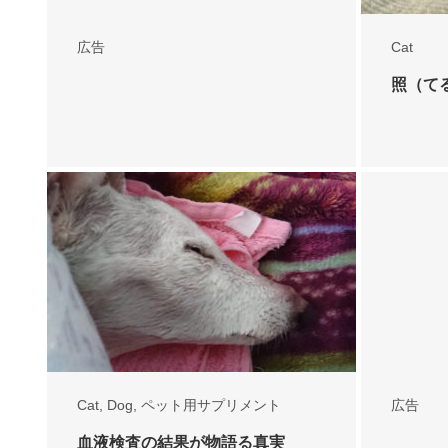
広告
Cat
照（て
Cat
,
Dog
,
ペット用サプリメント
広告
血液検査の結果が物語る真実