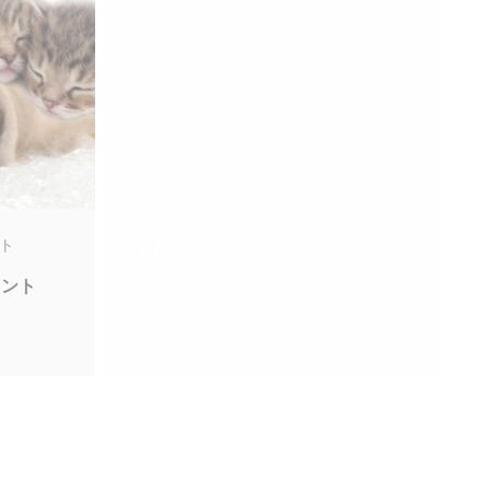
ト
広告
メント