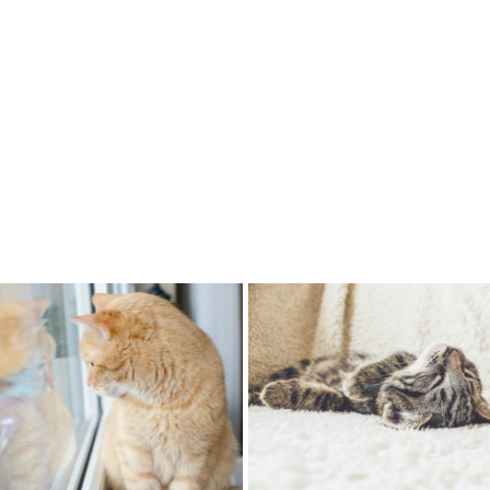
護
Cat
,
フード
護日記 天国への階段
VeRUS Cat Food 販売開