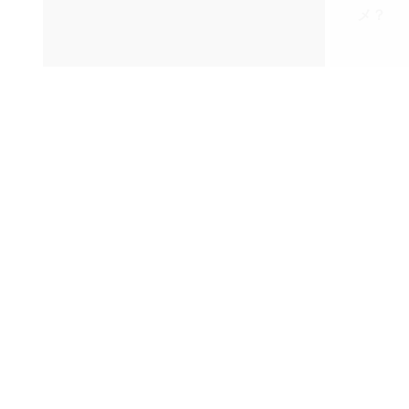
メ？
Cat
,
フード
,
介護
猫のドライフードで気をつけるこ
と