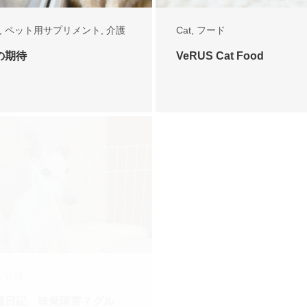
,
ペット用サプリメント
,
介護
Cat
,
フード
の期待
VeRUS Cat Food
,
介護
Cat
,
Dog
,
介護
護日記 味覚障害？グル
老犬介護日記 認知すす