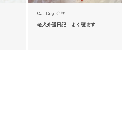
Cat
,
Dog
,
介護
老犬介護日記 よく寝ます
Cat
,
Dog
,
介護
む
犬も猫も飼い主の夢をみる