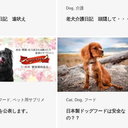
Dog
,
介護
日記 遠吠え
老犬介護日記 頭隠して・・
フード
,
ペット用サプリメ
Cat
,
Dog
,
フード
を公表します。
日本製ドッグフードは安全な
の？？